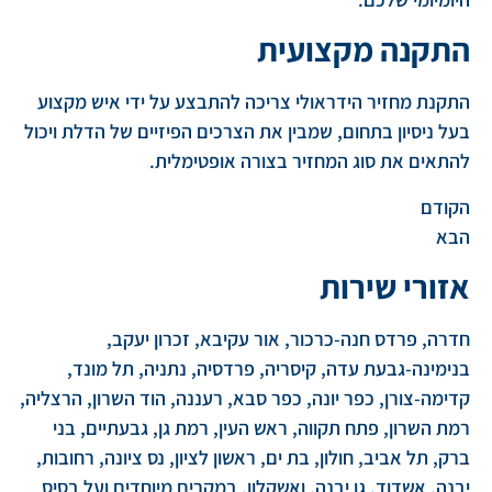
התקנה מקצועית
התקנת מחזיר הידראולי צריכה להתבצע על ידי איש מקצוע
בעל ניסיון בתחום, שמבין את הצרכים הפיזיים של הדלת ויכול
להתאים את סוג המחזיר בצורה אופטימלית.
הקודם
הבא
אזורי שירות
חדרה, פרדס חנה-כרכור, אור עקיבא, זכרון יעקב,
בנימינה-גבעת עדה, קיסריה, פרדסיה, נתניה, תל מונד,
קדימה-צורן, כפר יונה, כפר סבא, רעננה, הוד השרון, הרצליה,
רמת השרון, פתח תקווה, ראש העין, רמת גן, גבעתיים, בני
ברק, תל אביב, חולון, בת ים, ראשון לציון, נס ציונה, רחובות,
יבנה, אשדוד, גן יבנה, ואשקלון. במקרים מיוחדים ועל בסיס