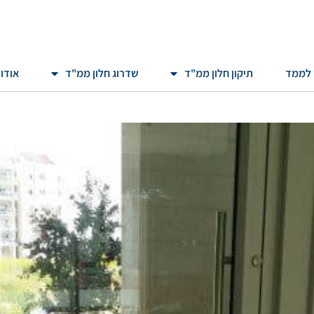
 לממד
תיקון חלון ממ"ד
שדרוג חלון ממ"ד
אודו